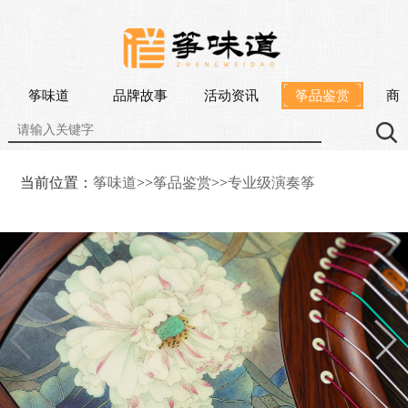
筝味道
品牌故事
活动资讯
筝品鉴赏
商
当前位置：
筝味道
>>
筝品鉴赏
>>
专业级演奏筝