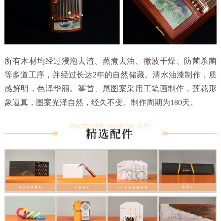
所有木材均经过浸泡去渣、蒸煮去油、微波干燥、防菌杀菌
等多道工序，并经过长达2年的自然储藏。清水油漆制作，质
感鲜明，色泽华丽。筝首、尾图案采用工笔画制作，莲花形
象逼真，图案光泽自然，经久不变。制作周期为180天。