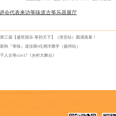
进会代表来访筝味道古筝乐器展厅
第三届【盛世国乐·筝韵天下】（淮安站）圆满落幕！
新秋『筝味』道佳期•任洲洋雅学（扬州站）
千人古筝cctv17《乡村大舞台》