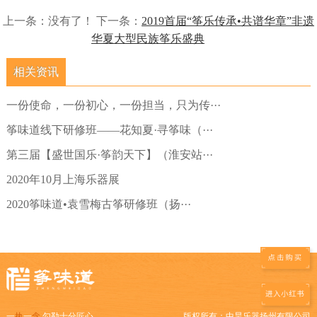
上一条：没有了！ 下一条：
2019首届“筝乐传承•共谱华章”非遗
华夏大型民族筝乐盛典
相关资讯
一份使命，一份初心，一份担当，只为传···
筝味道线下研修班——花知夏·寻筝味（···
第三届【盛世国乐·筝韵天下】（淮安站···
2020年10月上海乐器展
2020筝味道•袁雪梅古筝研修班（扬···
一
执
一
念
勾勒十分匠心
版权所有：
中昊乐器扬州有限公司