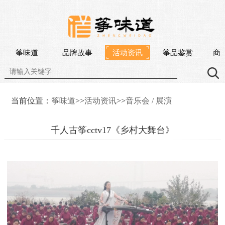
筝味道
品牌故事
活动资讯
筝品鉴赏
商
当前位置：
筝味道
>>
活动资讯
>>
音乐会 / 展演
千人古筝cctv17《乡村大舞台》